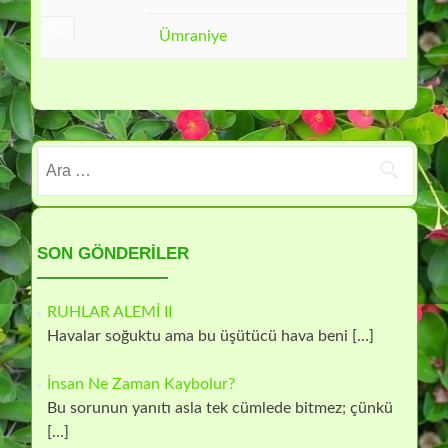
İlçe
Ümraniye
Arama:
SON GÖNDERILER
RUHLAR ALEMİ II
Havalar soğuktu ama bu üşütücü hava beni
[…]
İnsan Ne Zaman Kaybolur?
Bu sorunun yanıtı asla tek cümlede bitmez; çünkü
[…]