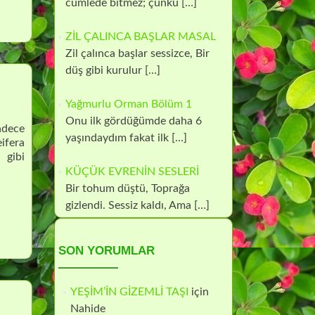
cümlede bitmez; çünkü
[…]
ZİL ÇALINCA BAŞLAR MASAL
Zil çalınca başlar sessizce, Bir
düş gibi kurulur
[…]
Yağmurlu Orman Bölüm 1
Onu ilk gördüğümde daha 6
sadece
yaşındaydım fakat ilk
[…]
ifera
 gibi
KÜÇÜK EVRENİN SESLERİ
Bir tohum düştü, Toprağa
gizlendi. Sessiz kaldı, Ama
[…]
SON YORUMLAR
YEŞİM’İN GİZEMLİ TAŞI
için
Nahide