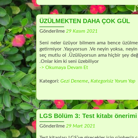
ÜZÜLMEKTEN DAHA ÇOK GÜL
Gönderilme
29 Kasım 2021
Seni neler üzüyor bilmem ama bence üzülmek
getirmiyor .Yaşıyorsun .Ve neyin yoksa, neyin 
seç mutlu ol .Üzülüyorsun ama hiçbir şey deği
.Onlar kim ki seni üzebiliyor
ÜZÜLMEKTEN
-> Okumaya Devam Et
DAHA
ÇOK
Kategori:
Gezi Deneme
,
Kategorisiz
Yorum Yap
GÜL
LGS Bölüm 3: Test kitabı önerim
Gönderilme
29 Mart 2021
Test kitapları LGS’ye girecekler için şüphesiz 