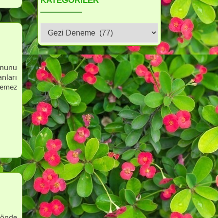
KATEGORILER
Kategoriler
onunu
anları
zemez
m önde