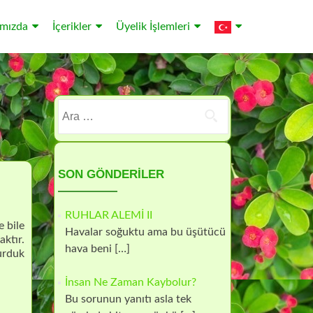
mızda
İçerikler
Üyelik İşlemleri
Arama:
SON GÖNDERILER
RUHLAR ALEMİ II
 bile
Havalar soğuktu ama bu üşütücü
aktır.
hava beni
[…]
urduk
İnsan Ne Zaman Kaybolur?
Bu sorunun yanıtı asla tek