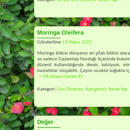
Kaybolur?
Moringa Oleifera
Gönderilme
15 Mayıs 2025
Moringa bitkisi dünyanın en şifalı bitkisi olar
ve sadece Gaziantep Nurdağı ilçesinde bulunma
düzenli kullanıldığında demir, kalsiyum, mi
hastalıklar oluşabilir. Çayını sıcakta soğukta içi
Moringa
-> Okumaya Devam Et
Oleifera
Kategori:
Gezi Deneme
,
Kategorisiz
Yorum Yap
Değer