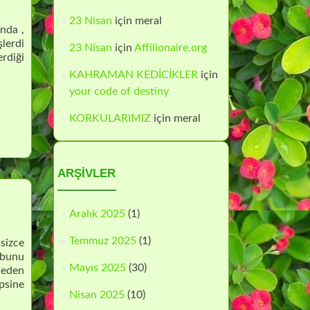
23 Nisan
için
meral
nda ,
şlerdi
23 Nisan
için
Affilionaire.org
erdiği
KAHRAMAN KEDİCİKLER
için
your code of destiny
KORKULARIMIZ
için
meral
ARŞIVLER
Aralık 2025
(1)
Temmuz 2025
(1)
sizce
 bunu
Mayıs 2025
(30)
ceden
psine
Nisan 2025
(10)