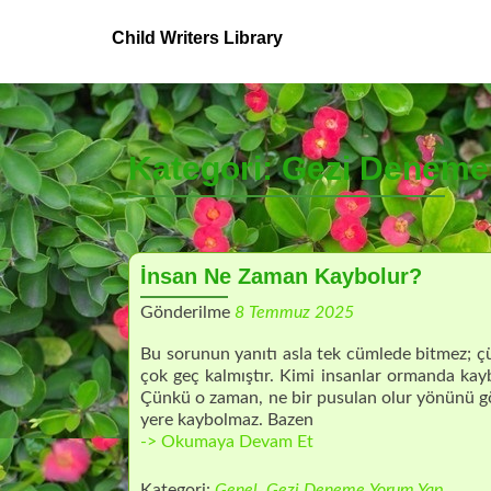
S
Child Writers Library
k
i
p
t
Kategori:
Gezi Deneme
o
c
o
n
t
İnsan Ne Zaman Kaybolur?
e
Gönderilme
8 Temmuz 2025
n
t
Bu sorunun yanıtı asla tek cümlede bitmez; ç
çok geç kalmıştır. Kimi insanlar ormanda kaybo
Çünkü o zaman, ne bir pusulan olur yönünü gö
yere kaybolmaz. Bazen
İnsan
-> Okumaya Devam Et
Ne
Zaman
Kategori:
Genel
,
Gezi Deneme
Yorum Yap