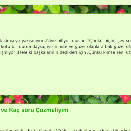
 kimseye yakışmıyor .Niye biliyor musun ?Çünkü hiçbir şey s
kötü bir durumdaysa, iyisini iste ve güzel olanlara bak güzel ol
şmiyor .Hele ki başkalarının dedikleri için .Çünkü kimse seni ü
i ve Kaç soru Çözmeliyim
çok önemlidir. Test çözmek LGS’de sizi rakiplerinize karşı bir adı