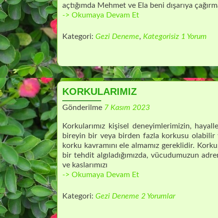
açtığımda Mehmet ve Ela beni dışarıya çağırma
GEZİ
-> Okumaya Devam Et
GÜNLÜĞÜM
Kategori:
Gezi Deneme
,
Kategorisiz
1 Yorum
KORKULARIMIZ
Gönderilme
7 Kasım 2023
Korkularımız kişisel deneyimlerimizin, hayall
bireyin bir veya birden fazla korkusu olabilir
korku kavramını ele almamız gereklidir. Korku,
bir tehdit algıladığımızda, vücudumuzun adrena
ve kaslarımızı
KORKULARIMIZ
-> Okumaya Devam Et
Kategori:
Gezi Deneme
2 Yorumlar