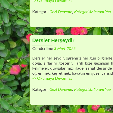
TEMBELLİKTEN
-> Okumaya Devam Et
ÇALIŞKANLIĞA
Kategori:
Gezi Deneme
,
Kategorisiz
Yorum Yap
Dersler Herşeydir
Gönderilme
3 Mart 2025
Dersler her şeydir, öğreniriz her gün bilgilerle
doğa, sırlarını gösterir. Tarih bize geçmişin h
kelimeler, duygularımızı ifade, sanat dersinde 
öğrenmek, keşfetmek, hayatın en güzel yarısıdı
Dersler
-> Okumaya Devam Et
Herşeydir
Kategori:
Gezi Deneme
,
Kategorisiz
Yorum Yap