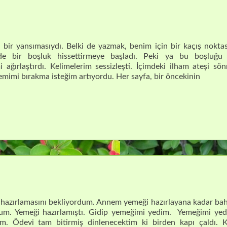
bir yansımasıydı. Belki de yazmak, benim için bir kaçış noktası
de bir boşluk hissettirmeye başladı. Peki ya bu boşluğu 
 ağırlaştırdı. Kelimelerim sessizleşti. İçimdeki ilham ateşi sö
alemimi bırakma isteğim artıyordu. Her sayfa, bir öncekinin
ırlamasını bekliyordum. Annem yemeği hazırlayana kadar ba
um. Yemeği hazırlamıştı. Gidip yemeğimi yedim. Yemeğimi yed
m. Ödevi tam bitirmiş dinlenecektim ki birden kapı çaldı. K