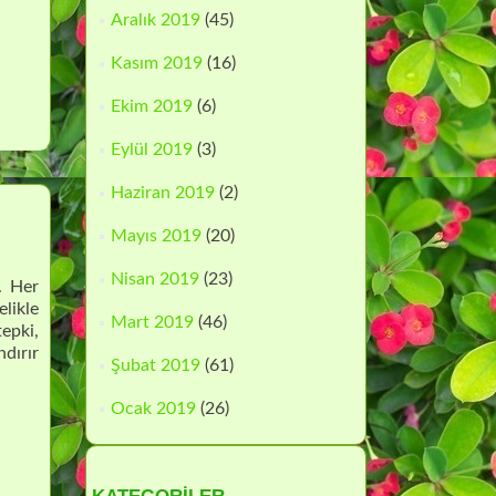
Aralık 2019
(45)
Kasım 2019
(16)
Ekim 2019
(6)
Eylül 2019
(3)
Haziran 2019
(2)
Mayıs 2019
(20)
Nisan 2019
(23)
r. Her
elikle
Mart 2019
(46)
tepki,
ndırır
Şubat 2019
(61)
Ocak 2019
(26)