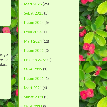
Mart 2025
(25)
Şubat 2025
(5)
Kasım 2024
(5)
Eylül 2024
(1)
Mart 2024
(12)
Kasım 2023
(3)
isiyle
çe ile
Haziran 2023
(2)
alara,
Ocak 2022
(1)
Kasım 2021
(1)
Mart 2021
(4)
Şubat 2021
(5)
Ocak 2021
(9)