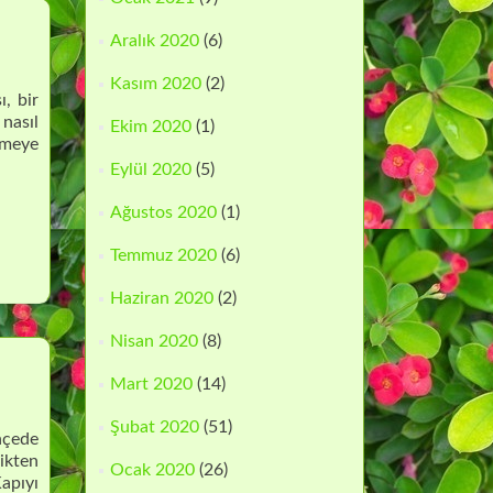
Aralık 2020
(6)
Kasım 2020
(2)
, bir
nasıl
Ekim 2020
(1)
nmeye
Eylül 2020
(5)
Ağustos 2020
(1)
Temmuz 2020
(6)
Haziran 2020
(2)
Nisan 2020
(8)
Mart 2020
(14)
Şubat 2020
(51)
hçede
ikten
Ocak 2020
(26)
apıyı