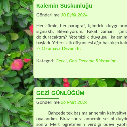
Kalemin Suskunluğu
Gönderilme
30 Eylül 2024
Her cümle, her paragraf, içimdeki duyguların 
sığınaktı. Bilemiyorum. Fakat zaman içim
dolduracaktım? Yetersizlik duygusu, kalemimi
başladı. Yetersizlik düşüncesi ağır bastıkça k
Kalemin
-> Okumaya Devam Et
Suskunluğu
Kategori:
Genel
,
Gezi Deneme
5 Yorumlar
GEZİ GÜNLÜĞÜM
Gönderilme
26 Mart 2024
Bahçede tek başıma annemin kahvaltıyı haz
oyalandım. Biraz sonra annemin sesini duyd
sonra Mert öğretmenin verdiği ödevi yaptı