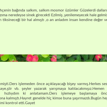
ahçenin bağında salkım, salkım mosmor üzümler Güzelerdi dalları
zıma neredeyse sinek girecekti Ezilmiş ,yenilemeyecek hale gelmi
 tiksineceği bir hal almıştı ,o an anladım insan kendine değer v
lmişti.Ders işlemeden önce açıklayacağı bişey varmış.Herkes ses
aye,şiir vb. şeyler yazarak yarışmaya katılacakmışız.Hemen
i hızlıydım ki anlatamam.Ders işlemeye başlamaya ön
ona kalmıştı.Hayret genelde hiç kimse buna şaşırmazdı.Bugün he
imi kontrol etti.Gayet