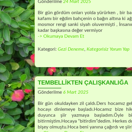
Gönderilme
24 Mart 2025
Bir gün gördüm onları yolda yürürken , bir b
kafamı bir eğdim bahçenin o bağın altına ki ağ
mosmor rengi sanki siyah oluvermişti , İnsanın
kadar başkasına değer vermiyor
Değer
-> Okumaya Devam Et
Kategori:
Gezi Deneme
,
Kategorisiz
Yorum Yap
TEMBELLİKTEN ÇALIŞKANLIĞA
Gönderilme
6 Mart 2025
Bir gün okuldayken zil çaldı.Ders hocamız ge
hocayı dinlemeye başladı.Hocamız bize hik
duyunca şiir yazmaya başladım.Öyle b
bitirmiştim.Hocaya “bitirdim”dedim. Herkes d
bişey olmuştu.Hoca beni yanına çağırdı ve şiir